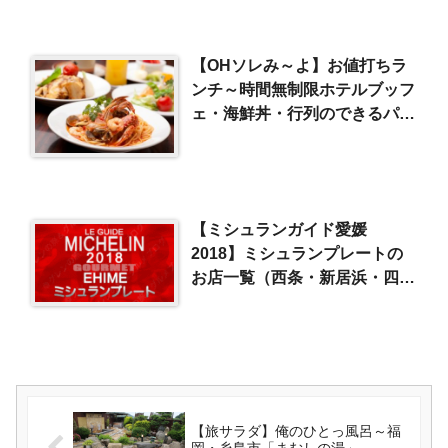
【OHソレみ～よ】お値打ちラ
ンチ～時間無制限ホテルブッフ
ェ・海鮮丼・行列のできるパス
タランチ（2017/12/9）
【ミシュランガイド愛媛
2018】ミシュランプレートの
お店一覧（西条・新居浜・四国
中央）
【旅サラダ】俺のひとっ風呂～福