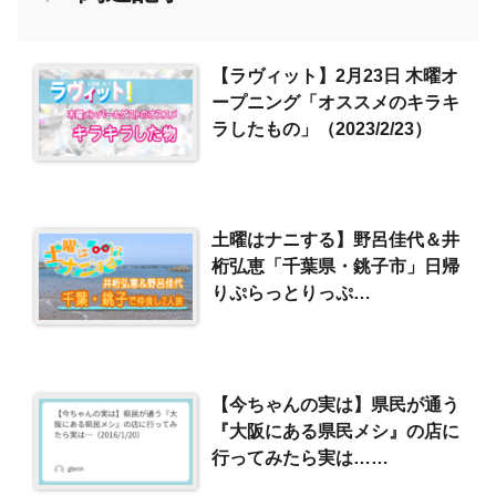
【ラヴィット】2月23日 木曜オ
ープニング「オススメのキラキ
ラしたもの」（2023/2/23）
土曜はナニする】野呂佳代＆井
桁弘恵「千葉県・銚子市」日帰
りぷらっとりっぷ
（2022/11/12）
【今ちゃんの実は】県民が通う
『大阪にある県民メシ』の店に
行ってみたら実は…
（2016/1/20）