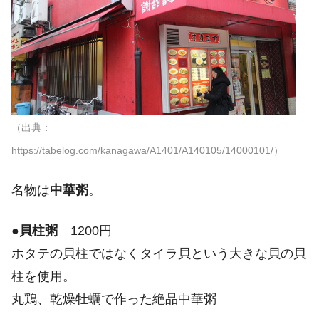
（出典：
https://tabelog.com/kanagawa/A1401/A140105/14000101/）
名物は
中華粥
。
●
貝柱粥
1200円
ホタテの貝柱ではなくタイラ貝という大きな貝の貝
柱を使用。
丸鶏、乾燥牡蠣で作った絶品中華粥