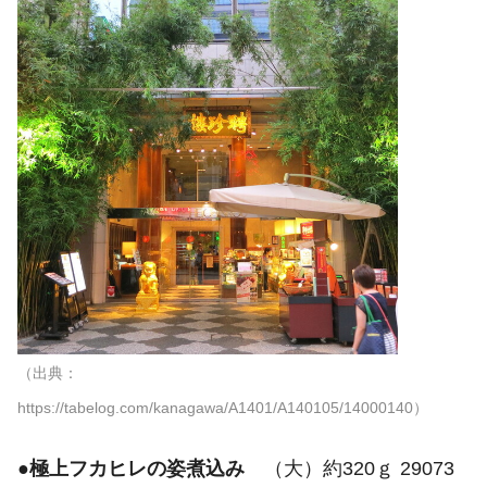
（出典：
https://tabelog.com/kanagawa/A1401/A140105/14000140）
●
極上フカヒレの姿煮込み
（大）約320ｇ 29073