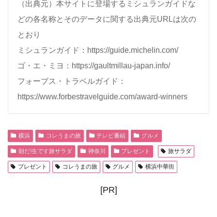
（出典元）本サイトに登場するミシュランガイドな
どの各名称とそのデータに関する出典元URLは次の
とおり
ミシュランガイド：https://guide.michelin.com/
ゴ・エ・ミヨ：https://gaultmillau-japan.info/
フォーブス・トラベルガイド：
https://www.forbestravelguide.com/award-winners
横浜
コレうまの旅
テレビ番組
グルメ
朝だ!生です旅サラダ
神奈川
プレゼント
旅サラダ
プレゼント
コレうまの旅
グルメ
横浜中華街
[PR]