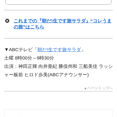
これまでの『朝だ!生です旅サラダ』“コレうま
の旅”はこちら
▼ABCテレビ「
朝だ!生です旅サラダ
」
土曜 8時00分～9時30分
出演：神田正輝 向井亜紀 勝俣州和 三船美佳 ラッシ
ャー板前 ヒロド歩美(ABCアナウンサー)
▲ページトップへ