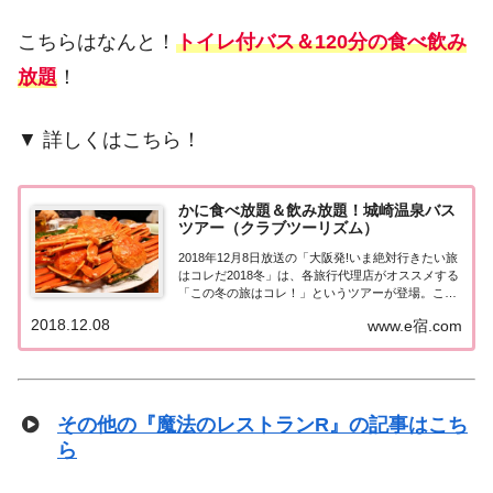
こちらはなんと！
トイレ付バス＆120分の食べ飲み
放題
！
▼ 詳しくはこちら！
かに食べ放題＆飲み放題！城崎温泉バス
ツアー（クラブツーリズム）
2018年12月8日放送の「大阪発!いま絶対行きたい旅
はコレだ2018冬」は、各旅行代理店がオススメする
「この冬の旅はコレ！」というツアーが登場。こち
らのページでは、その中で紹介されたかに食べ放題
2018.12.08
www.e宿.com
＆飲み放題！城崎温泉バスツアーについてまとめま
した！くわしい情報や申込方法はこちら！...
その他の『魔法のレストランR』の記事はこち
ら