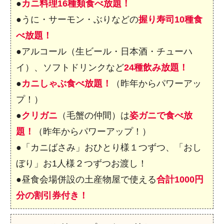
●
カニ料理16種類食べ放題！
●うに・サーモン・ぶりなどの
握り寿司10種食
べ放題！
●アルコール（生ビール・日本酒・チューハ
イ）、ソフトドリンクなど
24種飲み放題！
●
カニしゃぶ食べ放題！
（昨年からパワーアッ
プ！）
●
クリガニ
（毛蟹の仲間）は
姿ガニで食べ放
題！
（昨年からパワーアップ！）
●「カニばさみ」おひとり様１つずつ、「おし
ぼり」お1人様２つずつお渡し！
●昼食会場併設の土産物屋で使える
合計1000円
分の割引券付き！