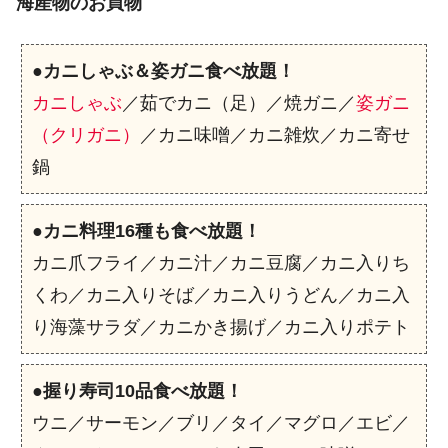
海産物のお買物
●
カニしゃぶ＆姿ガニ食べ放題！
カニしゃぶ
／茹でカニ（足）／焼ガニ／
姿ガニ
（クリガニ）
／カニ味噌／カニ雑炊／カニ寄せ
鍋
●
カニ料理16種も食べ放題！
カニ爪フライ／カニ汁／カニ豆腐／カニ入りち
くわ／カニ入りそば／カニ入りうどん／カニ入
り海藻サラダ／カニかき揚げ／カニ入りポテト
●
握り寿司10品食べ放題！
ウニ／サーモン／ブリ／タイ／マグロ／エビ／