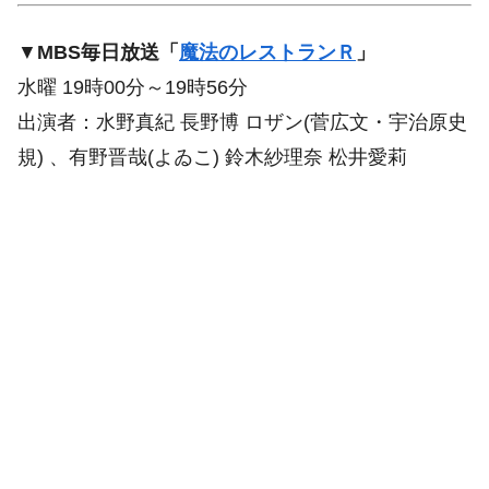
▼
MBS毎日放送「
魔法のレストランＲ
」
水曜 19時00分～19時56分
出演者：水野真紀 長野博 ロザン(菅広文・宇治原史
規) 、有野晋哉(よゐこ) 鈴木紗理奈 松井愛莉