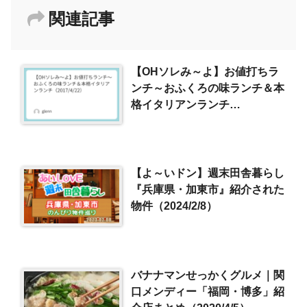
関連記事
【OHソレみ～よ】お値打ちラ
ンチ～おふくろの味ランチ＆本
格イタリアンランチ
（2017/4/22）
【よ～いドン】週末田舎暮らし
『兵庫県・加東市』紹介された
物件（2024/2/8）
バナナマンせっかくグルメ｜関
口メンディー「福岡・博多」紹