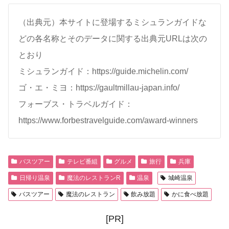
（出典元）本サイトに登場するミシュランガイドな
どの各名称とそのデータに関する出典元URLは次の
とおり
ミシュランガイド：https://guide.michelin.com/
ゴ・エ・ミヨ：https://gaultmillau-japan.info/
フォーブス・トラベルガイド：
https://www.forbestravelguide.com/award-winners
バスツアー
テレビ番組
グルメ
旅行
兵庫
日帰り温泉
魔法のレストランR
温泉
城崎温泉
バスツアー
魔法のレストラン
飲み放題
かに食べ放題
[PR]