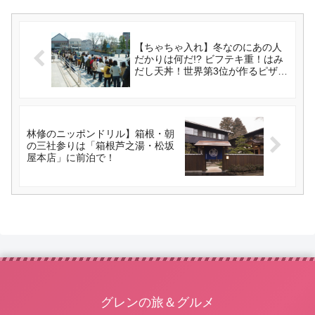
【ちゃちゃ入れ】冬なのにあの人
だかりは何だ!? ビフテキ重！はみ
だし天丼！世界第3位が作るピザ！
（2019/2/19）
林修のニッポンドリル】箱根・朝
の三社参りは「箱根芦之湯・松坂
屋本店」に前泊で！
グレンの旅＆グルメ