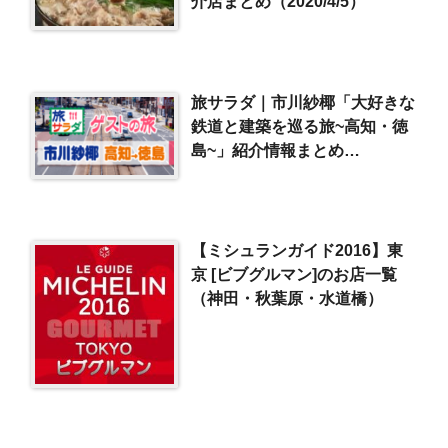
介店まとめ（2020/4/5）
旅サラダ｜市川紗椰「大好きな
鉄道と建築を巡る旅~高知・徳
島~」紹介情報まとめ
（2024/5/25）
【ミシュランガイド2016】東
京 [ビブグルマン]のお店一覧
（神田・秋葉原・水道橋）