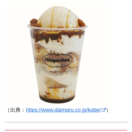
（出典：
https://www.daimaru.co.jp/kobe/
）