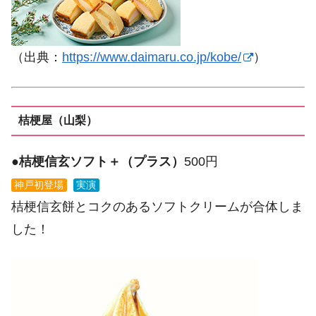
（出典：
https://www.daimaru.co.jp/kobe/
）
桔梗屋（山梨）
●
桔梗信玄ソフト＋（プラス）
500円
神戸初登場
実演
桔梗信玄餅とコクのあるソフトクリームが合体しま
した！