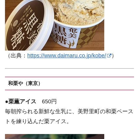
（出典：
https://www.daimaru.co.jp/kobe/
）
和栗や（東京）
●
栗薫アイス
650円
毎朝搾られる新鮮な生乳に、美野里町の和栗ペース
トを練り込んだ栗アイス。