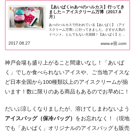
【あいぱくinあべのハルカス】行ってき
ました～アイスクリーム万博（2017.8
月）
あべのハルカスで行われている【あいぱく】（アイ
スクリーム万博）に行ってきました。さすが人気の
イベント、とんでもない大混雑！【あいぱく】とは
「アイスクリーム万博」の略。2015年から各地で開
2017.08.27
www.e宿.com
催されている国内最大規模のアイスクリームイベン
ト。どこで開催されても大盛況！とても人気のあ
る...
神戸会場も盛り上がること間違いなし！「あいぱ
く」でしか食べられないアイスや、ご当地アイスな
ど日本全国から100種類以上のアイスクリームが揃
います！数に限りのある商品もあるのでお早めに！
だいぶ涼しくなりましたが、溶けてしまわないよう
アイスバッグ（保冷バッグ）
をお忘れなく！（現地
でも「あいぱく」オリジナルのアイスバッグも販売