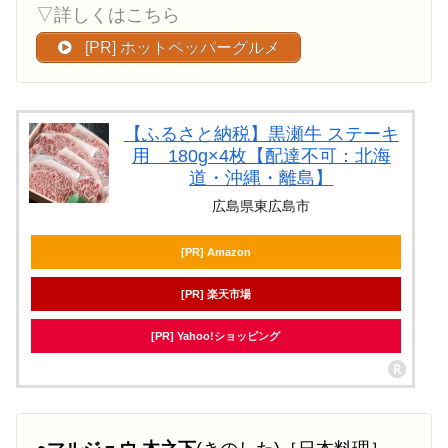
▽詳しくはこちら
[PR] ホットペッパーグルメ
【ふるさと納税】黒瀬牛 ステーキ
用 180g×4枚【配達不可：北海
道・沖縄・離島】
広島県東広島市
[PR] Amazon
[PR] 楽天市場
[PR] Yahoo!ショッピング