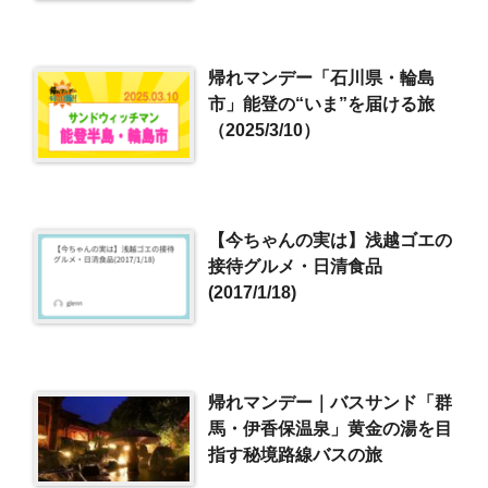
帰れマンデー「石川県・輪島
市」能登の“いま”を届ける旅
（2025/3/10）
【今ちゃんの実は】浅越ゴエの
接待グルメ・日清食品
(2017/1/18)
帰れマンデー｜バスサンド「群
馬・伊香保温泉」黄金の湯を目
指す秘境路線バスの旅