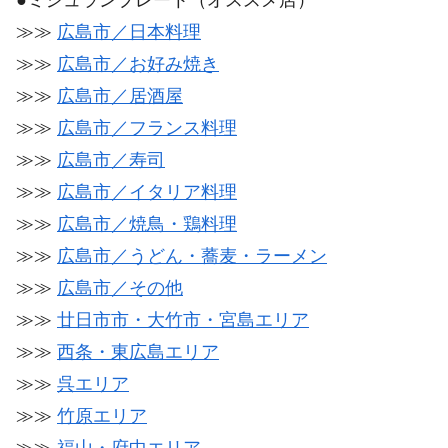
●ミシュランプレート（オススメ店）
≫≫
広島市／日本料理
≫≫
広島市／お好み焼き
≫≫
広島市／居酒屋
≫≫
広島市／フランス料理
≫≫
広島市／寿司
≫≫
広島市／イタリア料理
≫≫
広島市／焼鳥・鶏料理
≫≫
広島市／うどん・蕎麦・ラーメン
≫≫
広島市／その他
≫≫
廿日市市・大竹市・宮島エリア
≫≫
西条・東広島エリア
≫≫
呉エリア
≫≫
竹原エリア