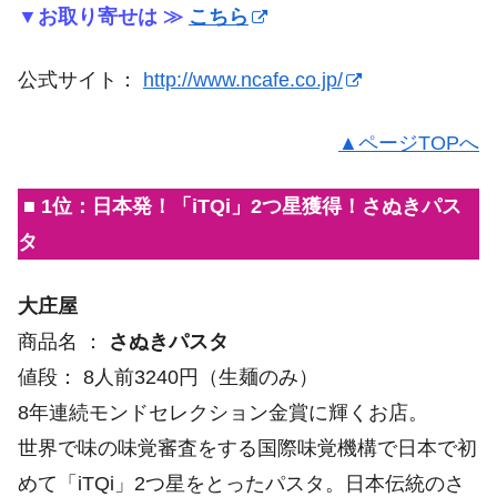
▼お取り寄せは ≫
こちら
公式サイト：
http://www.ncafe.co.jp/
▲ページTOPへ
■ 1位：日本発！「iTQi」2つ星獲得！さぬきパス
タ
大庄屋
商品名 ：
さぬきパスタ
値段： 8人前3240円（生麺のみ）
8年連続モンドセレクション金賞に輝くお店。
世界で味の味覚審査をする国際味覚機構で日本で初
めて「iTQi」2つ星をとったパスタ。日本伝統のさ