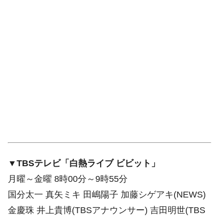
▼TBSテレビ「白熱ライブ ビビット」
月曜～金曜 8時00分～9時55分
国分太一 真矢ミキ 田嶋陽子 加藤シゲアキ(NEWS)
金慶珠 井上貴博(TBSアナウンサー) 吉田明世(TBS