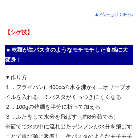
▲ページTOPへ
【シゲ技】
■ 乾麺が生パスタのようなモチモチした食感に大
変身！
▼作り方
１．フライパンに400ccの水を沸かす→オリーブオ
イルを入れる ※パスタがくっつきにくくなる
２．100gの乾麺を半分に折って加える
３．ふたをして水分を飛ばす（約8分茹でる）
※茹でて水の中に流れ出たデンプンが水分を飛ばす
ことで再び麺に吸着し、生パスタのようなモチモチ