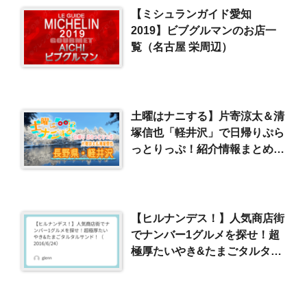
【ミシュランガイド愛知
2019】ビブグルマンのお店一
覧（名古屋 栄周辺）
土曜はナニする】片寄涼太＆清
塚信也「軽井沢」で日帰りぷら
っとりっぷ！紹介情報まとめ
（2025/1/4）
【ヒルナンデス！】人気商店街
でナンバー1グルメを探せ！超
極厚たいやき&たまごタルタル
サンド！（2016/6/24）