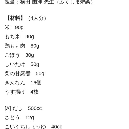
担当：横田 国洋 先生（ふくしま炉談）
【材料】
（4人分）
米 90g
もち米 90g
鶏もも肉 80g
ごぼう 30g
しいたけ 50g
栗の甘露煮 50g
ぎんなん 16個
うす揚げ 4枚
[A] だし 500cc
さとう 12g
こいくちしょうゆ 40cc