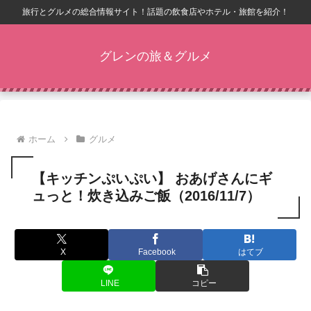
旅行とグルメの総合情報サイト！話題の飲食店やホテル・旅館を紹介！
グレンの旅＆グルメ
ホーム
グルメ
【キッチンぷいぷい】 おあげさんにギ
ュっと！炊き込みご飯（2016/11/7）
X
Facebook
はてブ
LINE
コピー