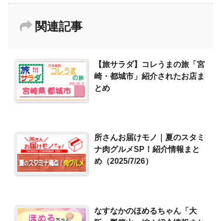
関連記事
【旅サラダ】コレうまの旅「宮
崎・都城市」紹介されたお店ま
とめ
所さんお届けモノ｜夏のスタミ
ナ肉グルメSP！紹介情報まと
め（2025/7/26）
なすなかのほめるちゃん「大