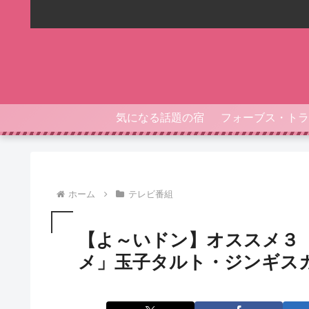
気になる話題の宿
ホーム
テレビ番組
【よ～いドン】オススメ３
メ」玉子タルト・ジンギス