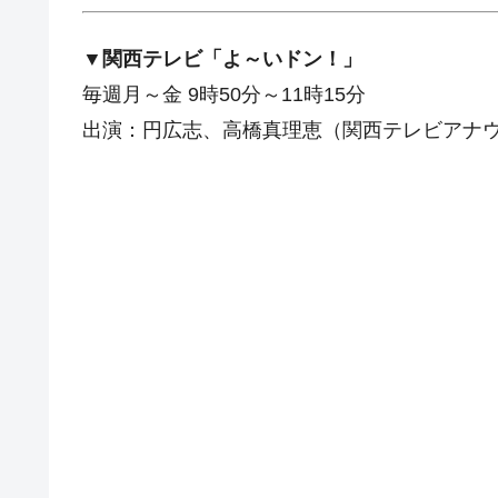
▼関西テレビ「よ～いドン！」
毎週月～金 9時50分～11時15分
出演：円広志、高橋真理恵（関西テレビアナ