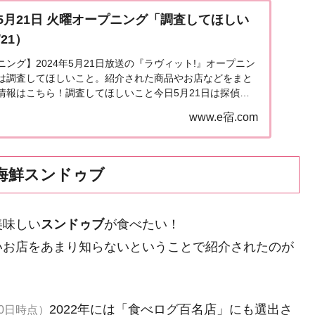
5月21日 火曜オープニング「調査してほしい
/21）
ング】2024年5月21日放送の『ラヴィット!』オープニン
は調査してほしいこと。紹介された商品やお店などをまと
情報はこちら！調査してほしいこと今日5月21日は探偵の
に関する広告が出された日にちなみ、社団法...
www.e宿.com
海鮮スンドゥブ
美味しい
スンドゥブ
が食べたい！
いお店をあまり知らないということで紹介されたのが
2022年には「食べログ百名店」にも選出さ
10日時点）