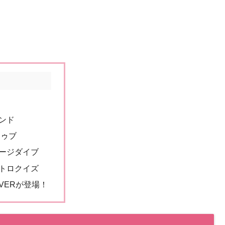
ンド
ドゥブ
ージダイブ
トロクイズ
AVERが登場！