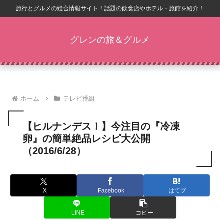
旅行とグルメの総合情報サイト！話題の飲食店やホテル・旅館を紹介！
グレンの旅＆グルメ
ホーム
テレビ番組
【ヒルナンデス！】今注目の『冷凍
卵』の簡単絶品レシピ大公開
（2016/6/28）
X
Facebook
はてブ
LINE
コピー