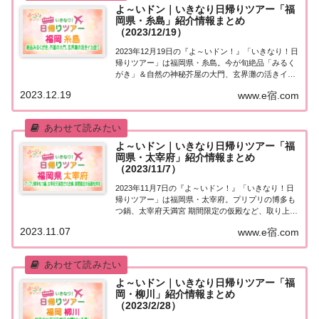
よ～いドン｜いきなり日帰りツアー「福
岡県・糸島」紹介情報まとめ
（2023/12/19）
2023年12月19日の『よ～いドン！』「いきなり！日
帰りツアー」は福岡県・糸島。今が旬絶品「みるく
がき」＆自然の神秘芥屋の大門、玄界灘の活きイカ
造りなど、取り上げられた情報はこちら！「福岡
2023.12.19
www.e宿.com
県・糸島」日帰りツアー麒麟・田村さんが街行く人
にいきなり声をかけ、そのまま日帰りツアーにご...
よ～いドン｜いきなり日帰りツアー「福
岡県・太宰府」紹介情報まとめ
（2023/11/7）
2023年11月7日の『よ～いドン！』「いきなり！日
帰りツアー」は福岡県・太宰府。プリプリの博多も
つ鍋、太宰府天満宮 期間限定の仮殿など、取り上げ
られた情報はこちら！「福岡県・太宰府」日帰りツ
2023.11.07
www.e宿.com
アー麒麟・田村さんが街行く人にいきなり声をか
け、そのまま日帰りツアーにご招待する『いきな...
よ～いドン｜いきなり日帰りツアー「福
岡・柳川」紹介情報まとめ
（2023/2/28）