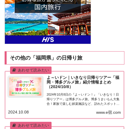
その他の「福岡県」の日帰り旅
よ～いドン｜いきなり日帰りツアー「福
岡・博多グルメ旅」紹介情報まとめ
（2024/10/8）
2024年10月8日の『よ～いドン！』「いきなり！日
帰りツアー」は博多グルメ旅。博多うまいもん大集
合！家族で楽しむ娯楽施設など、訪れたスポットや
食べたグルメなど、紹介された情報をまとめまし
2024.10.08
www.e宿.com
た！「博多グルメ旅」日帰りツアー麒麟・田村さん
が街行く人にいきなり声をかけ、そのまま日帰り
ツ...