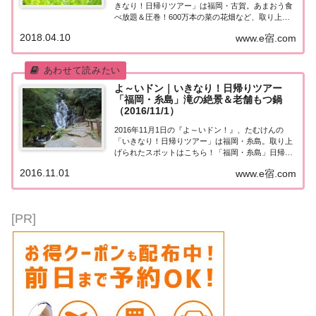
きなり！日帰りツアー」は福岡・古賀。あまおう食
べ放題＆圧巻！600万本の菜の花畑など、取り上げ
られたスポットはこちら！「福岡・古賀」日帰りツ
2018.04.10
www.e宿.com
アー街行く人にいきなり声をかけ、そのまま日帰り
ツアーにご招待する『たむけんの日帰りツアー...
よ～いドン｜いきなり！日帰りツアー
「福岡・糸島」滝の絶景＆老舗もつ鍋
（2016/11/1）
2016年11月1日の『よ～いドン！』、たむけんの
「いきなり！日帰りツアー」は福岡・糸島。取り上
げられたスポットはこちら！「福岡・糸島」日帰り
ツアー街行く人にいきなり声をかけ、そのまま日帰
2016.11.01
www.e宿.com
りツアーにご招待する『たむけんの日帰りツアー』
のコーナー。今日の行き先は福岡・糸島。・人気
沸...
[PR]