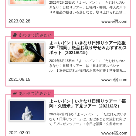
2023年2月28日の『よ～いドン！』「たむけんのい
きなり！日帰りツアー」は福岡・柳川。仰天の川下
り＆絶品の鰻せいろ蒸しなど、取り上げられた情報
はこちら！「福岡・柳川」日帰りツアー街行く人に
2023.02.28
www.e宿.com
いきなり声をかけ、そのまま日帰りツアーにご招待
する『たむけんの日帰りツアー』のコーナー。今...
よ～いドン｜いきなり日帰りツアー応援
SP「福岡」絶品お取り寄せ＆おすすめス
ポット（2021/6/15）
2021年6月15日の『よ～いドン！』「たむけんのい
きなり！日帰りツアー」は「日本応援スペシャ
ル」！過去に訪れた福岡のお店を応援！博多華丸さ
ん絶賛のラーメンなど、絶品お取り寄せグルメを紹
2021.06.15
www.e宿.com
介します。取り上げられたスポットはこちら！日本
応援スペシャル「福岡」街行く人にいきなり声をか
け...
よ～いドン｜いきなり日帰りツアー「福
岡・久留米」下見ツアー（2021/2/2）
2021年2月2日の『よ～いドン！』「たむけんのいき
なり！日帰りツアー」は、おばさまとの旅行に向け
て「プレゼンツアー」！今日は福岡・久留米のオス
スメポイントを紹介します。松田聖子が愛した(秘)
2021.02.01
www.e宿.com
飯＆推定22億の巨大観音など、取り上げられたスポ