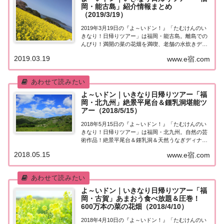
岡・能古島」紹介情報まとめ
（2019/3/19）
2019年3月19日の『よ～いドン！』「たむけんのい
きなり！日帰りツアー」は福岡・能古島。離島での
んびり！満開の菜の花畑を満喫、老舗の水炊きディ
ナーなど、取り上げられたスポットはこちら！「福
2019.03.19
www.e宿.com
岡・能古島」日帰りツアー街行く人にいきなり声を
かけ、そのまま日帰りツアーにご招待する『たむ...
よ～いドン｜いきなり日帰りツアー「福
岡・北九州」絶景平尾台＆鍾乳洞堪能ツ
アー（2018/5/15）
2018年5月15日の『よ～いドン！』「たむけんのい
きなり！日帰りツアー」は福岡・北九州。自然の芸
術作品！絶景平尾台＆鍾乳洞＆天然うなぎディナー
など、取り上げられたスポットはこちら！「福岡・
2018.05.15
www.e宿.com
北九州」日帰りツアー街行く人にいきなり声をか
け、そのまま日帰りツアーにご招待する『たむけ
ん...
よ～いドン｜いきなり日帰りツアー「福
岡・古賀」あまおう食べ放題＆圧巻！
600万本の菜の花畑（2018/4/10）
2018年4月10日の『よ～いドン！』「たむけんのい