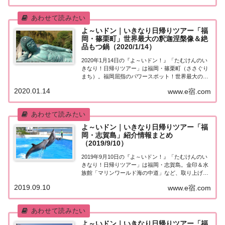
ットはこちら！「福岡・久留米」日帰りプレ...
よ～いドン｜いきなり日帰りツアー「福
岡・篠栗町」世界最大の釈迦涅槃像＆絶
品もつ鍋（2020/1/14）
2020年1月14日の『よ～いドン！』「たむけんのい
きなり！日帰りツアー」は福岡・篠栗町（ささぐり
まち）。福岡屈指のパワースポット！世界最大の
「釈迦涅槃像」、歴史ある芝居小屋の裏側を見学、
2020.01.14
www.e宿.com
ディナーは黒毛和牛の絶品もつ鍋！取り上げられた
スポットはこちら！「福岡・篠栗町」日帰りツア
ー...
よ～いドン｜いきなり日帰りツアー「福
岡・志賀島」紹介情報まとめ
（2019/9/10）
2019年9月10日の『よ～いドン！』「たむけんのい
きなり！日帰りツアー」は福岡・志賀島。金印＆水
族館「マリンワールド海の中道」など、取り上げら
れたスポットはこちら！「福岡・志賀島」日帰りツ
2019.09.10
www.e宿.com
アー街行く人にいきなり声をかけ、そのまま日帰り
ツアーにご招待する『たむけんの日帰りツアー』...
よ～いドン｜いきなり日帰りツアー「福