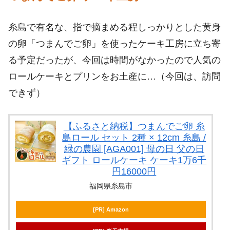
糸島で有名な、指で摘まめる程しっかりとした黄身
の卵「つまんでご卵」を使ったケーキ工房に立ち寄
る予定だったが、今回は時間がなかったので人気の
ロールケーキとプリンをお土産に…（今回は、訪問
できず）
【ふるさと納税】つまんでご卵 糸
島ロール セット 2種 × 12cm 糸島 /
緑の農園 [AGA001] 母の日 父の日
ギフト ロールケーキ ケーキ1万6千
円16000円
福岡県糸島市
[PR] Amazon