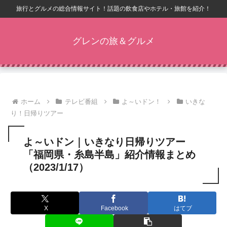
旅行とグルメの総合情報サイト！話題の飲食店やホテル・旅館を紹介！
グレンの旅＆グルメ
ホーム
テレビ番組
よ～いドン！
いきな
り！日帰りツアー
よ～いドン｜いきなり日帰りツアー
「福岡県・糸島半島」紹介情報まとめ
（2023/1/17）
X
Facebook
はてブ