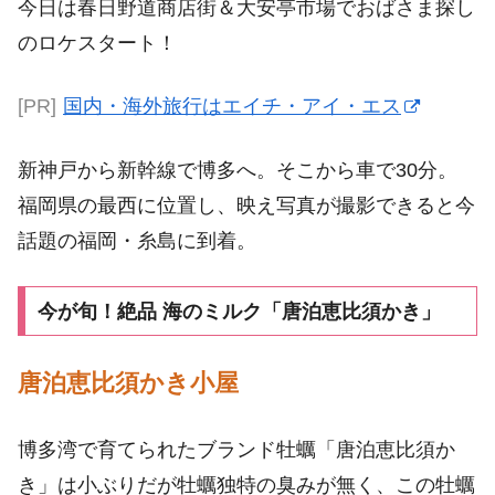
今日は春日野道商店街＆大安亭市場でおばさま探し
のロケスタート！
[PR]
国内・海外旅行はエイチ・アイ・エス
新神戸から新幹線で博多へ。そこから車で30分。
福岡県の最西に位置し、映え写真が撮影できると今
話題の福岡・糸島に到着。
今が旬！絶品 海のミルク「唐泊恵比須かき」
唐泊恵比須かき小屋
博多湾で育てられたブランド牡蠣「唐泊恵比須か
き」は小ぶりだが牡蠣独特の臭みが無く、この牡蠣