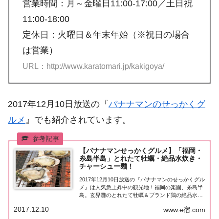
営業時間：月～金曜日11:00-17:00／土日祝
11:00-18:00
定休日：火曜日＆年末年始（※祝日の場合
は営業）
URL：http://www.karatomari.jp/kakigoya/
2017年12月10日放送の『
バナナマンのせっかくグ
ルメ
』でも紹介されています。
【バナナマンせっかくグルメ】「福岡・
糸島半島」とれたて牡蠣・絶品水炊き・
チャーシュー麺！
2017年12月10日放送の『バナナマンのせっかくグル
メ』は人気急上昇中の観光地！福岡の楽園、糸島半
島。玄界灘のとれたて牡蠣＆ブランド鶏の絶品水炊
き＆福岡なのに豚骨じゃない〇〇ラーメン!? 紹介さ
2017.12.10
www.e宿.com
れた情報はこちら！福岡・糸島半島「せっかくこの
町に来たなら食べたほうがいいグルメは何...