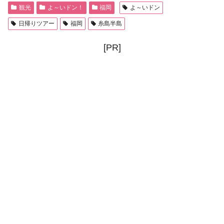
観光
よ～いドン！
福岡
よ～いドン
日帰りツアー
福岡
糸島半島
[PR]