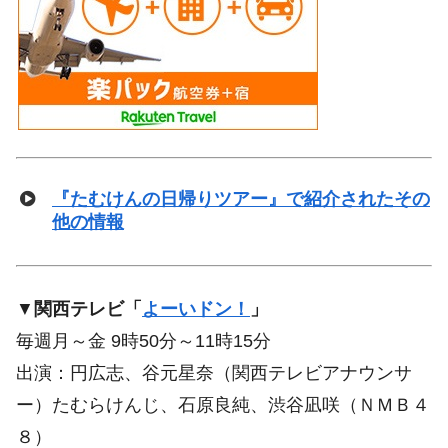
『たむけんの日帰りツアー』で紹介されたその
他の情報
▼
関西テレビ「
よーいドン！
」
毎週月～金 9時50分～11時15分
出演：円広志、谷元星奈（関西テレビアナウンサ
ー）たむらけんじ、石原良純、渋谷凪咲（ＮＭＢ４
８）