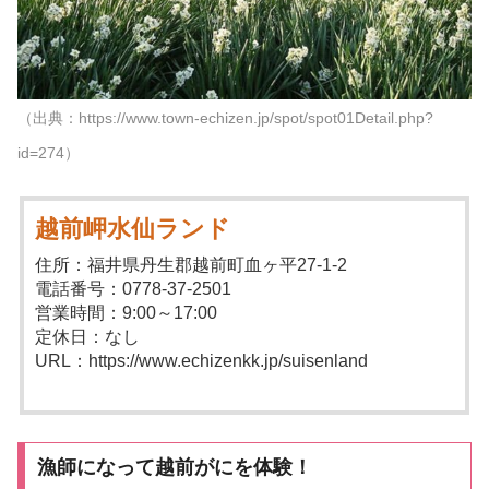
（出典：https://www.town-echizen.jp/spot/spot01Detail.php?
id=274）
越前岬水仙ランド
住所：福井県丹生郡越前町血ヶ平27-1-2
電話番号：0778-37-2501
営業時間：9:00～17:00
定休日：なし
URL：https://www.echizenkk.jp/suisenland
漁師になって越前がにを体験！