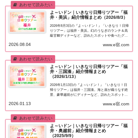
よ～いドン｜いきなり日帰りツアー「福
井・美浜」紹介情報まとめ（2026/8/3）
2026年8月3日の『よ～いドン！』「いきなり！日帰
りツアー」は福井・美浜。幻のうなぎのランチ＆高
級甘鯛ディナーなど、訪れたスポットや食べたグル
メなど、紹介された情報をまとめました！「福井・
2026.08.04
www.e宿.com
美浜」日帰りツアー麒麟・田村さんが街行く人にい
きなり声をかけ、そのまま日帰りツアーにご招待...
よ～いドン｜いきなり日帰りツアー「福
井・三国湊」紹介情報まとめ
（2026/1/13）
2026年1月13日の『よ～いドン！』「いきなり！日
帰りツアー」は福井・三国湊。海と崖が織りなす絶
景、豪華越前がにディナーなど、訪れたスポットや
食べたグルメなど、紹介された情報をまとめまし
2026.01.13
www.e宿.com
た！「福井・三国湊」日帰りツアー麒麟・田村さん
が街行く人にいきなり声をかけ、そのまま日帰り
ツ...
よ～いドン｜いきなり日帰りツアー「福
井・奥越前」紹介情報まとめ
（2025/9/9）