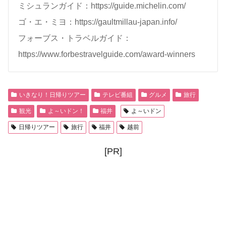
ミシュランガイド：https://guide.michelin.com/
ゴ・エ・ミヨ：https://gaultmillau-japan.info/
フォーブス・トラベルガイド：
https://www.forbestravelguide.com/award-winners
いきなり！日帰りツアー
テレビ番組
グルメ
旅行
観光
よ～いドン！
福井
よ～いドン
日帰りツアー
旅行
福井
越前
[PR]