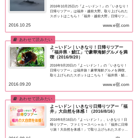
2016年10月25日の『よ～いドン！』の「いきなり！
日帰りツアー」は福井・越前大野。取り上げられた
スポットはこちら！「福井・越前大野」日帰りツア
ー今日の『たむけんの日帰りツアー』は福井・越前
2016.10.25
www.e宿.com
大野。・北陸の小京都！400年の歴史ある城下町散
策・越前の海の幸＆郷土料理！地元グルメ満...
よ～いドン｜いきなり！日帰りツアー
「福井県・鯖江」で豪華海鮮グルメを満
喫（2016/9/20）
2016年9月20日の『よ～いドン！』の「いきなり！
日帰りツアー」は福井旅！豪華海鮮グルメを満喫。
取り上げられたスポットはこちら！「福井県・鯖
江」日帰りツアー今日の『たむけんの日帰りツア
2016.09.20
www.e宿.com
ー』は福井県・鯖江。・地元で人気のそばに越前の
海鮮グルメ・日本で一番小さい！？大人気レッサー
パ...
よ～いドン｜いきなり日帰りツアー「福
井」大自然を体感！（2016/8/16）
2016年8月16日の『よ～いドン！』、いきなり！日
帰りツアー、ファミリースペシャル！「福井に日帰
り旅！大自然を体感！」で取り上げられたスポット
はこちら！「福井」日帰りツアー今日の『たむけん