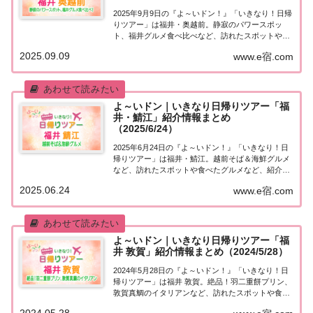
2025年9月9日の『よ～いドン！』「いきなり！日帰
りツアー」は福井・奥越前。静寂のパワースポッ
ト、福井グルメ食べ比べなど、訪れたスポットや食
べたグルメなど、紹介された情報をまとめました！
2025.09.09
www.e宿.com
「福井・奥越前」日帰りツアー麒麟・田村さんが街
行く人にいきなり声をかけ、そのまま日帰りツア
ー...
よ～いドン｜いきなり日帰りツアー「福
井・鯖江」紹介情報まとめ
（2025/6/24）
2025年6月24日の『よ～いドン！』「いきなり！日
帰りツアー」は福井・鯖江。越前そば＆海鮮グルメ
など、訪れたスポットや食べたグルメなど、紹介さ
れた情報をまとめました！「福井・鯖江」日帰りツ
2025.06.24
www.e宿.com
アー麒麟・田村さんが街行く人にいきなり声をか
け、そのまま日帰りツアーにご招待する『いきな
り...
よ～いドン｜いきなり日帰りツアー「福
井 敦賀」紹介情報まとめ（2024/5/28）
2024年5月28日の『よ～いドン！』「いきなり！日
帰りツアー」は福井 敦賀。絶品！羽二重餅プリン、
敦賀真鯛のイタリアンなど、訪れたスポットや食べ
たグルメなど、紹介された情報をまとめました！