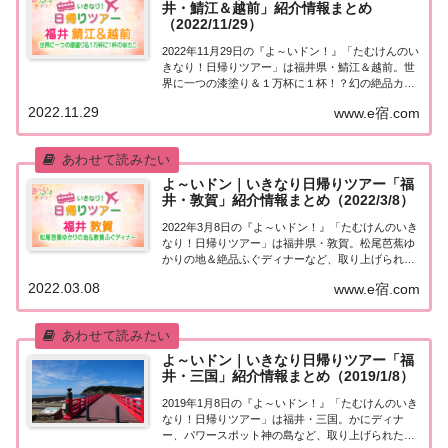
井・鯖江＆越前」紹介情報まとめ
（2022/11/29）
2022年11月29日の『よ～いドン！』「たむけんのい
きなり！日帰りツアー」は福井県・鯖江＆越前。世
界に一つの漆塗り＆１万杯に１杯！？幻の絶品カニ
フルコースなど、取り上げられた情報はこちら！
2022.11.29
www.e宿.com
「福井県・鯖江＆越前」日帰りツアー街行く人にい
きなり声をかけ、そのまま日帰りツアーにご招待...
よ～いドン｜いきなり日帰りツアー「福
井・敦賀」紹介情報まとめ（2022/3/8）
2022年3月8日の『よ～いドン！』「たむけんのいき
なり！日帰りツアー」は福井県・敦賀。松尾芭蕉ゆ
かりの地＆絶品ふぐディナーなど、取り上げられた
情報はこちら！「福井・敦賀」日帰りツアー街行く
2022.03.08
www.e宿.com
人にいきなり声をかけ、そのまま日帰りツアーにご
招待する『たむけんの日帰りツアー』のコーナー...
よ～いドン｜いきなり日帰りツアー「福
井・三国」紹介情報まとめ（2019/1/8）
2019年1月8日の『よ～いドン！』「たむけんのいき
なり！日帰りツアー」は福井・三国。かにディナ
ー、パワースポット神の島など、取り上げられたス