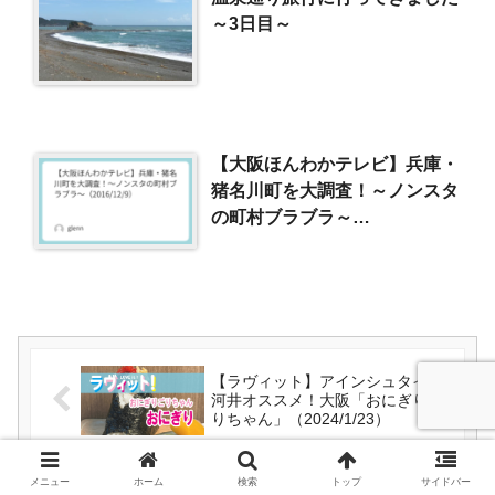
～3日目～
【大阪ほんわかテレビ】兵庫・
猪名川町を大調査！～ノンスタ
の町村ブラブラ～
（2016/12/9）
【ラヴィット】アインシュタイン
河井オススメ！大阪「おにぎりご
りちゃん」（2024/1/23）
メニュー
ホーム
検索
トップ
サイドバー