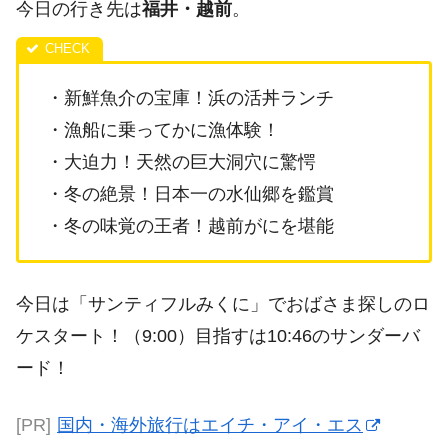
今日の行き先は
福井・越前
。
・新鮮魚介の宝庫！浜の活丼ランチ
・漁船に乗ってかに漁体験！
・大迫力！天然の巨大洞穴に驚愕
・冬の絶景！日本一の水仙郷を鑑賞
・冬の味覚の王者！越前がにを堪能
今日は「サンティフルみくに」でおばさま探しのロ
ケスタート！（9:00）目指すは10:46のサンダーバ
ード！
[PR]
国内・海外旅行はエイチ・アイ・エス