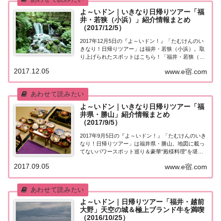
よ～いドン｜いきなり日帰りツアー「福
井・若狭（小浜）」紹介情報まとめ
（2017/12/5）
2017年12月5日の『よ～いドン！』「たむけんのい
きなり！日帰りツアー」は福井・若狭（小浜）。取
り上げられたスポットはこちら！「福井・若狭（小
浜）」日帰りツアー今日の『たむけんの日帰りツア
2017.12.05
www.e宿.com
ー』は福井・若狭（小浜）。・食材の宝庫 若狭の美
味を堪能！・名水の中の名水！瓜割の滝を散策...
よ～いドン｜いきなり日帰りツアー「福
井県・勝山」紹介情報まとめ
（2017/9/5）
2017年9月5日の『よ～いドン！』「たむけんのいき
なり！日帰りツアー」は福井県・勝山。地図に載っ
てないパワースポット巡り＆豪華“殿様料理”を堪
能！取り上げられたスポットはこちら！「福井県・
2017.09.05
www.e宿.com
勝山」日帰りツアー今日の『たむけんの日帰りツア
ー』は福井県・勝山。・名物グルメ 勝ち山おろ...
よ～いドン｜日帰りツアー「福井・越前
大野」天空の城＆極上ブランド牛を満喫
（2016/10/25）