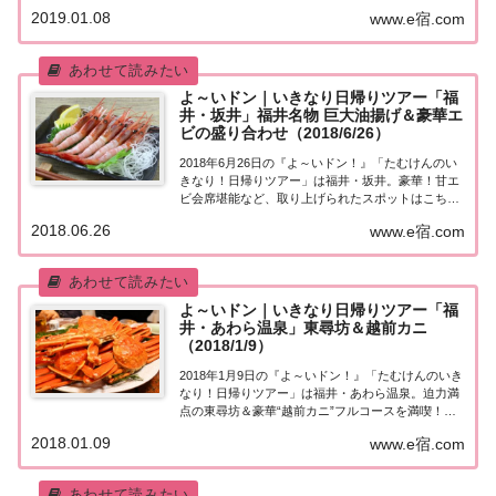
ポットはこちら！「福井・三国」日帰りツアー街行
2019.01.08
www.e宿.com
く人にいきなり声をかけ、そのまま日帰りツアーに
ご招待する『たむけんの日帰りツアー』のコーナ
ー...
よ～いドン｜いきなり日帰りツアー「福
井・坂井」福井名物 巨大油揚げ＆豪華エ
ビの盛り合わせ（2018/6/26）
2018年6月26日の『よ～いドン！』「たむけんのい
きなり！日帰りツアー」は福井・坂井。豪華！甘エ
ビ会席堪能など、取り上げられたスポットはこち
ら！「福井・坂井」日帰りツアー街行く人にいきな
2018.06.26
www.e宿.com
り声をかけ、そのまま日帰りツアーにご招待する
『たむけんの日帰りツアー』のコーナー。今日の行
き...
よ～いドン｜いきなり日帰りツアー「福
井・あわら温泉」東尋坊＆越前カニ
（2018/1/9）
2018年1月9日の『よ～いドン！』「たむけんのいき
なり！日帰りツアー」は福井・あわら温泉。迫力満
点の東尋坊＆豪華“越前カニ”フルコースを満喫！取
り上げられたスポットはこちら！「福井・あわら温
2018.01.09
www.e宿.com
泉」日帰りツアー今日の『たむけんの日帰りツア
ー』は福井・あわら温泉。・新鮮な海の幸を堪能...