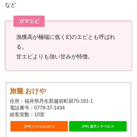
など
ガマエビ
漁獲高が極端に低く幻のエビとも呼ばれ
る。
甘エビよりも強い甘みが特徴。
旅籠 おけや
住所：福井県丹生郡越前町厨70-181-1
電話番号：0778-37-1434
総客室数：10室
[PR] じゃらんnet
[PR] 楽天トラベル