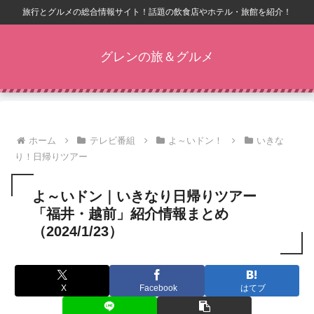
旅行とグルメの総合情報サイト！話題の飲食店やホテル・旅館を紹介！
グレンの旅＆グルメ
ホーム
テレビ番組
よ～いドン！
いきな
り！日帰りツアー
よ～いドン｜いきなり日帰りツアー
「福井・越前」紹介情報まとめ
（2024/1/23）
X
Facebook
はてブ