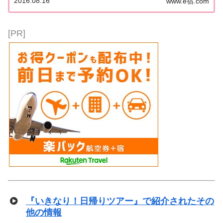
2016.08.16
www.e宿.com
の日帰りツアー』は福井。今日はファミリースペシ
ャル！扇町公園で一緒に旅行するファミリーを探...
[PR]
『いきなり！日帰りツアー』で紹介されたその
他の情報