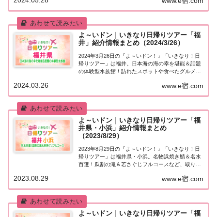
2024.05.28
www.e宿.com
「福井 敦賀」日帰りツアー麒麟・田村さんが街行く
人にいきなり声をかけ、そのまま日帰りツアー...
よ～いドン｜いきなり日帰りツアー「福
井」紹介情報まとめ（2024/3/26）
2024年3月26日の『よ～いドン！』「いきなり！日
帰りツアー」は福井。日本海の海の幸を堪能＆話題
の体験型水族館！訪れたスポットや食べたグルメな
ど、紹介された情報をまとめました！「福井」日帰
2024.03.26
www.e宿.com
りツアー麒麟・田村さんが街行く人にいきなり声を
かけ、そのまま日帰りツアーにご招待する『いき...
よ～いドン｜いきなり日帰りツアー「福
井県・小浜」紹介情報まとめ
（2023/8/29）
2023年8月29日の『よ～いドン！』「いきなり！日
帰りツアー」は福井県・小浜。名物浜焼き鯖＆名水
百選！瓜割の滝＆若さぐじフルコースなど、取り上
げられた情報はこちら！「福井県・小浜」日帰りツ
2023.08.29
www.e宿.com
アー麒麟・田村さんが街行く人にいきなり声をか
け、そのまま日帰りツアーにご招待する『いきな
り...
よ～いドン｜いきなり日帰りツアー「福