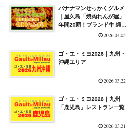
バナナマンせっかくグルメ
｜屋久島「焼肉れんが屋」
年間20頭！ブランド牛 縄文
牛（2026/4/5）
2026.04.05
ゴ・エ・ミヨ2026｜九州・
沖縄エリア
2026.03.22
ゴ・エ・ミヨ2026｜九州
「鹿児島」レストラン一覧
2026.03.21