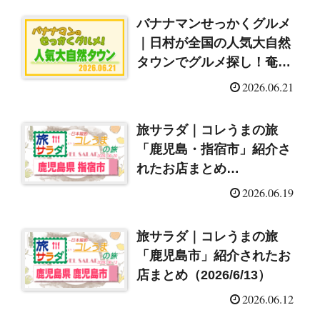
バナナマンせっかくグルメ
｜日村が全国の人気大自然
タウンでグルメ探し！奄美
大島＆松本市＆天草市＆宮
2026.06.21
古島（2026/6/21）
旅サラダ｜コレうまの旅
「鹿児島・指宿市」紹介さ
れたお店まとめ
（2026/6/20）
2026.06.19
旅サラダ｜コレうまの旅
「鹿児島市」紹介されたお
店まとめ（2026/6/13）
2026.06.12