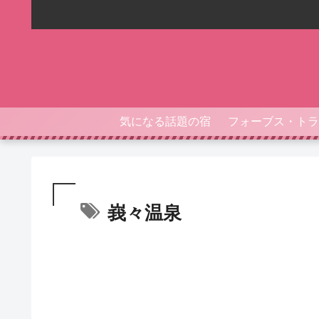
気になる話題の宿
峩々温泉